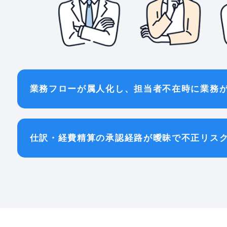
業務フローが属人化し、担当者不在時に業務
仕訳・経費精算の承認経路が曖昧で不正リス