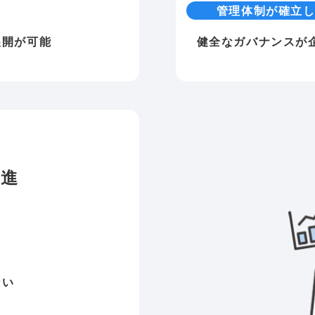
管理体制が確立
展開が可能
健全なガバナンスが
推進
ない