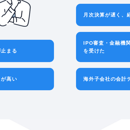
月次決算が遅く、
IPO審査・金融
が止まる
を受けた
クが高い
海外子会社の会計