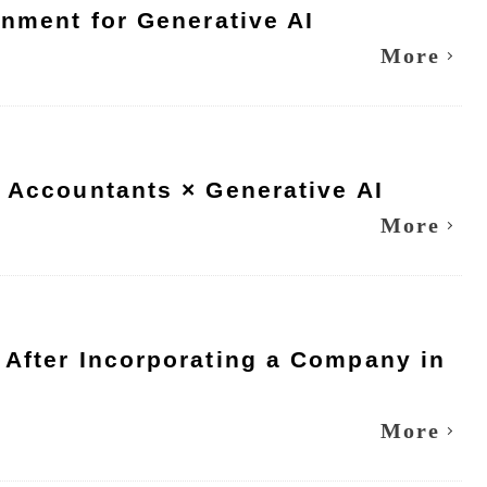
onment for Generative AI
More
 Accountants × Generative AI
More
 After Incorporating a Company in
More