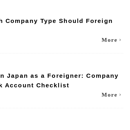
ch Company Type Should Foreign
More
 in Japan as a Foreigner: Company
k Account Checklist
More