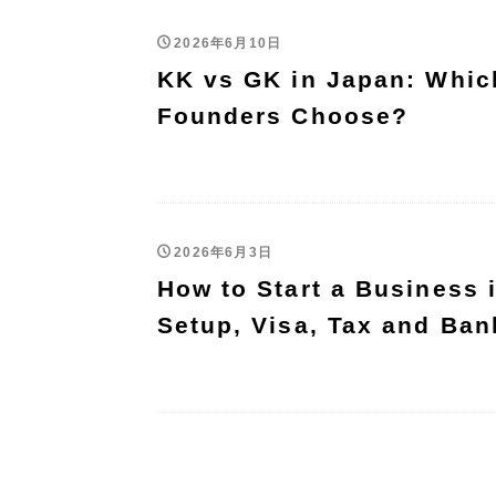
2026年6月10日
KK vs GK in Japan: Whi
Founders Choose?
2026年6月3日
How to Start a Business
Setup, Visa, Tax and Ban