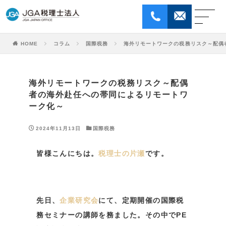
HOME
コラム
国際税務
海外リモートワークの税務リスク～配偶
ホｰム
はじめてのお客様へ
サービス
海外リモートワークの税務リスク～配偶
者の海外赴任への帯同によるリモートワ
JGA税理士法人について
ーク化～
コラム
2024年11月13日
国際税務
お問い合わせ
個人情報保護方針
皆様こんにちは。
税理士の片瀬
です。
採用情報
ENGLISH
先日、
企業研究会
にて、定期開催の国際税
務セミナーの講師を務ました。その中でPE