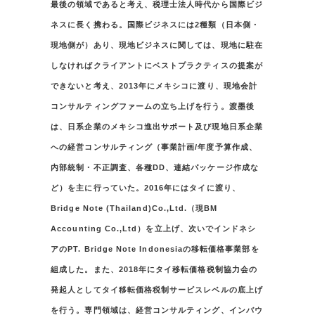
最後の領域であると考え、税理士法人時代から国際ビジ
ネスに長く携わる。国際ビジネスには2種類（日本側・
現地側が）あり、現地ビジネスに関しては、現地に駐在
しなければクライアントにベストプラクティスの提案が
できないと考え、2013年にメキシコに渡り、現地会計
コンサルティングファームの立ち上げを行う。渡墨後
は、日系企業のメキシコ進出サポート及び現地日系企業
への経営コンサルティング（事業計画/年度予算作成、
内部統制・不正調査、各種DD、連結パッケージ作成な
ど）を主に行っていた。2016年にはタイに渡り、
Bridge Note (Thailand)Co.,Ltd.（現BM
Accounting Co.,Ltd）を立上げ、次いでインドネシ
アのPT. Bridge Note Indonesiaの移転価格事業部を
組成した。また、2018年にタイ移転価格税制協力会の
発起人としてタイ移転価格税制サービスレベルの底上げ
を行う。専門領域は、経営コンサルティング、インバウ